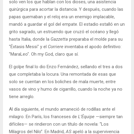
solo ven los que hablan con los dioses, una asistencia
quirúrgica para acortar la distancia. Y después, cuando las
papas quemaban y el reloj era un enemigo implacable,
mandó a guardar el gol del empate. El estadio estalló en un
grito sagrado, un estruendo que cruzó el océano y llegó
hasta Italia, donde la
Gazzetta
preparaba el molde para su
"Éxtasis Messi" y el
Corriere
inventaba el apodo definitivo:
"MaraLeo". Oh my God, claro que sí.
El golpe final lo dio Enzo Fernández, sellando el tres a dos
que completaba la locura. Una remontada de esas que
solo se cuentan en los boliches de mala muerte, entre
vasos de vino y humo de cigarrillo, cuando la noche ya no
tiene arreglo.
Al día siguiente, el mundo amaneció de rodillas ante el
milagro. En París, los franceses de
L’Équipe
—siempre tan
difíciles— se rindieron con un título de novela: “Los
Milagros del Nilo”. En Madrid,
AS
apeló a la supervivencia