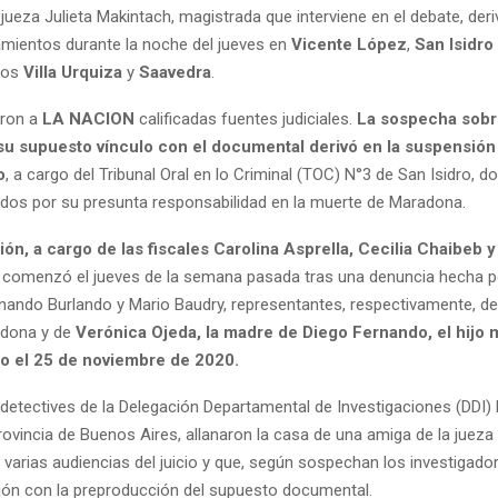
 jueza Julieta Makintach, magistrada que interviene en el debate, der
namientos durante la noche del jueves en
Vicente López
,
San Isidro
ños
Villa Urquiza
y
Saavedra
.
aron a
LA NACION
calificadas fuentes judiciales.
La sospecha sobre
su supuesto vínculo con el documental derivó en la suspensión 
o
, a cargo del Tribunal Oral en lo Criminal (TOC) N°3 de San Isidro, d
ados por su presunta responsabilidad en la muerte de Maradona.
ión, a cargo de las fiscales Carolina Asprella, Cecilia Chaibeb 
comenzó el jueves de la semana pasada tras una denuncia hecha p
ando Burlando y Mario Baudry, representantes, respectivamente, d
adona y de
Verónica Ojeda, la madre de Diego Fernando, el hijo 
ido el 25 de noviembre de 2020.
 detectives de la Delegación Departamental de Investigaciones (DDI) l
provincia de Buenos Aires, allanaron la casa de una amiga de la juez
varias audiencias del juicio y que, según sospechan los investigador
ción con la preproducción del supuesto documental.