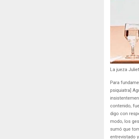
La jueza Juli
Para fundamen
psiquiatra] A
insistentemen
contenido, fu
digo con respe
modo, los ges
sumó que tomé
entrevistado 