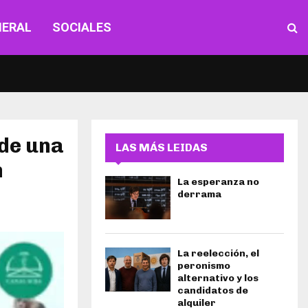
NERAL
SOCIALES
 de una
LAS MÁS LEIDAS
n
La esperanza no
derrama
La reelección, el
peronismo
alternativo y los
candidatos de
alquiler