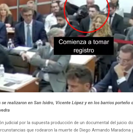
 se realizaron en San Isidro, Vicente López y en los barrios porteño d
vedra
ón judicial por la supuesta producción de un documental del juicio d
circunstancias que rodearon la muerte de Diego Armando Maradona 