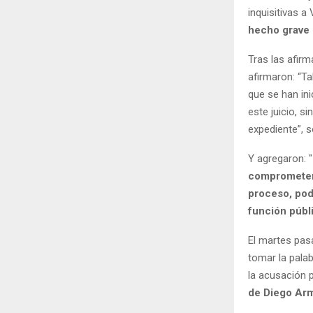
inquisitivas 
hecho grave 
Tras las afir
afirmaron: “Ta
que se han in
este juicio, s
expediente”, 
Y agregaron: "
comprometer 
proceso, pod
función públi
El martes pasa
tomar la palab
la acusación p
de Diego Ar