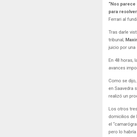
“Nos parece 
para resolve
Ferrari al fund
Tras darle vis
tribunal,
Maxim
juicio por un
En 48 horas, l
avances impor
Como se dijo,
en Saavedra se
realizó un pro
Los otros tres
domicilios de
el “camarógra
pero lo habría