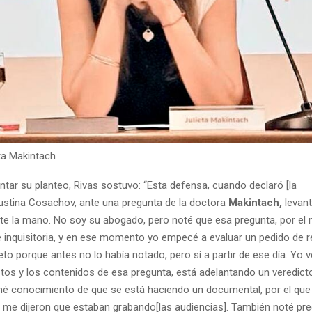
eta Makintach
tar su planteo, Rivas sostuvo: “Esta defensa, cuando declaró [la
gustina Cosachov, ante una pregunta de la doctora
Makintach,
levan
te la mano. No soy su abogado, pero noté que esa pregunta, por el 
e inquisitoria, y en ese momento yo empecé a evaluar un pedido de 
to porque antes no lo había notado, pero sí a partir de ese día. Yo v
tos y los contenidos de esa pregunta, está adelantando un veredicto
 conocimiento de que se está haciendo un documental, por el que 
y me dijeron que estaban grabando[las audiencias]. También noté pr