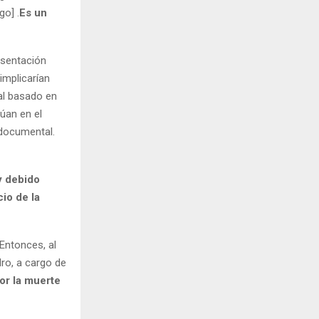
go] .
Es un
esentación
implicarían
al basado en
túan en el
 documental.
e
y debido
io de la
Entonces, al
dro, a cargo de
por la muerte