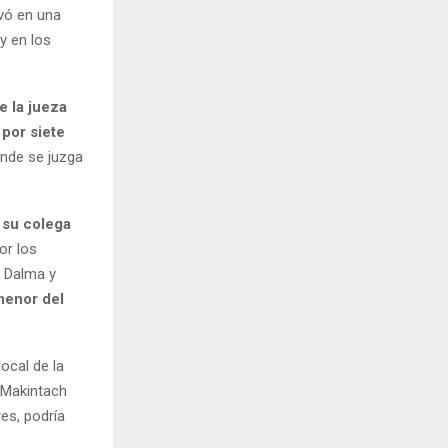
ivó en una
y en los
 la jueza
por siete
onde se juzga
y su colega
or los
e Dalma y
menor del
ocal de la
a Makintach
es, podría