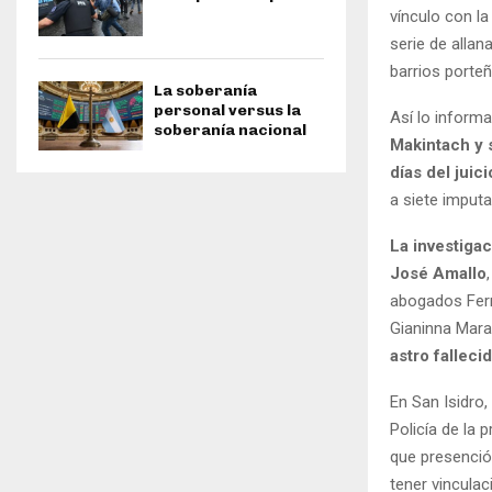
vínculo con la
serie de alla
barrios porte
La soberanía
personal versus la
Así lo inform
soberanía nacional
Makintach y 
días del juici
a siete imput
La investigac
José Amallo
,
abogados Fern
Gianinna Mar
astro fallec
En San Isidro,
Policía de la 
que presenció 
tener vincula