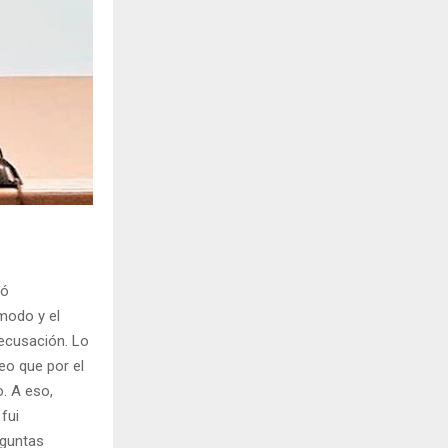
tó
modo y el
recusación. Lo
eo que por el
. A eso,
fui
eguntas