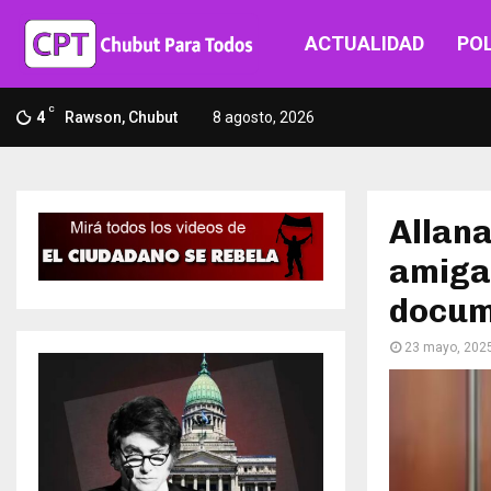
ACTUALIDAD
POL
C
4
Rawson, Chubut
8 agosto, 2026
Allana
amiga 
docum
23 mayo, 202