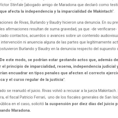
a Víctor Stinfale [abogado amigo de Maradona que declaró como testi
que afecta la independencia y la imparcialidad de Makintach"
.
maciones de Rivas, Burlando y Baudry hicieron una denuncia. En su pr
les afirmaciones resultan de suma gravedad, ya que -de verificarse- 
iciado contactos, acuerdos o avances sobre un contenido audiovisu
in intervención ni anuencia alguna de las partes que legítimamente ac
sostuvieron Burlando y Baudry en la denuncia respecto del supuesto
De este modo, se podrían estar gestando actos que, además d
el principio de imparcialidad, reserva, independencia judicial 
rían encuadrar en tipos penales que afecten el correcto ejercic
ca y el curso regular de la justicia"
.
do se reanudó el juicio. Rivas volvió a recusar a la jueza
Makintach. 
ra, el fiscal Patricio Ferrari, uno de los fiscales generales de San Isi
ública en el caso, solicitó
la suspensión por diez días del juicio 
mando Maradona.