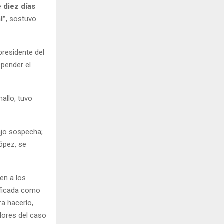
 diez días
l”
, sostuvo
presidente del
spender el
mallo, tuvo
ajo sospecha;
López, se
en a los
ificada como
ra hacerlo,
adores del caso