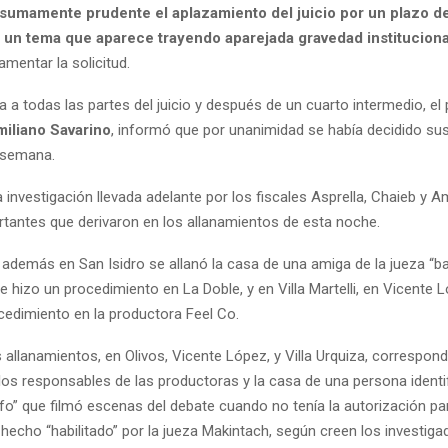
sumamente prudente el aplazamiento del juicio por un plazo de
r un tema que aparece trayendo aparejada gravedad instituciona
amentar la solicitud.
ta a todas las partes del juicio y después de un cuarto intermedio, el 
iliano Savarino
, informó que por unanimidad se había decidido su
a semana.
a investigación llevada adelante por los fiscales Asprella, Chaieb y A
tantes que derivaron en los allanamientos de esta noche.
 además en San Isidro se allanó la casa de una amiga de la jueza “b
 hizo un procedimiento en La Doble, y en Villa Martelli, en Vicente 
cedimiento en la productora Feel Co.
 allanamientos, en Olivos, Vicente López, y Villa Urquiza, correspond
 los responsables de las productoras y la casa de una persona ident
fo” que filmó escenas del debate cuando no tenía la autorización pa
 hecho “habilitado” por la jueza Makintach, según creen los investig