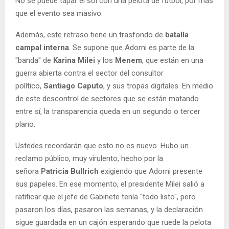
No se puede tapar el sol con una pelota de fútbol, por más
que el evento sea masivo.
Además, este retraso tiene un trasfondo de
batalla
campal interna
. Se supone que Adorni es parte de la
"banda" de
Karina Milei
y los
Menem
, que están en una
guerra abierta contra el sector del consultor
político,
Santiago Caputo
, y sus tropas digitales. En medio
de este descontrol de sectores que se están matando
entre sí, la transparencia queda en un segundo o tercer
plano.
Ustedes recordarán que esto no es nuevo. Hubo un
reclamo público, muy virulento, hecho por la
señora
Patricia Bullrich
exigiendo que Adorni presente
sus papeles. En ese momento, el presidente Milei salió a
ratificar que el jefe de Gabinete tenía "todo listo", pero
pasaron los días, pasaron las semanas, y la declaración
sigue guardada en un cajón esperando que ruede la pelota