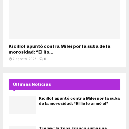
Kicillof apuntó contra Milei por la suba de la
morosidad: “El lío...
7 agosto, 2026
0
Últimas Noticias
Kicillof apuntó contra Milei por la suba
de la morosidad: “El lío lo armó él”
Trelew: la Zona Franca suma una