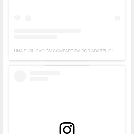
UNA PUBLICACIÓN COMPARTIDA POR ADABEL GUERRERO (@ADABELGUERRERO)