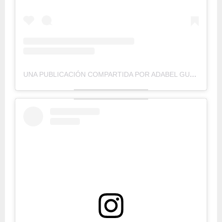
UNA PUBLICACIÓN COMPARTIDA POR ADABEL GUERRERO (@ADABELGUERRERO)