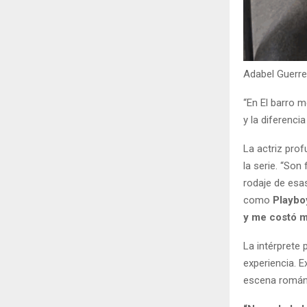
Adabel Guerre
“En El barro m
y la diferenci
La actriz prof
la serie. “Son
rodaje de esa
como
Playbo
y me costó 
La intérprete 
experiencia. 
escena románti