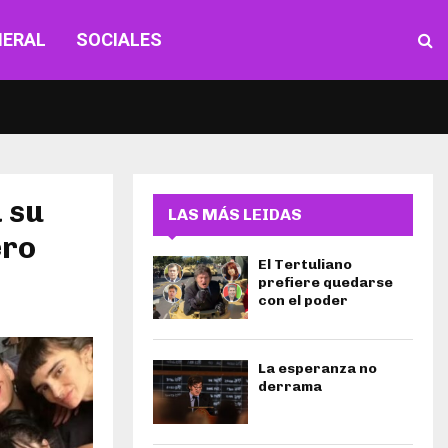
NERAL
SOCIALES
 su
LAS MÁS LEIDAS
ero
El Tertuliano
prefiere quedarse
con el poder
La esperanza no
derrama