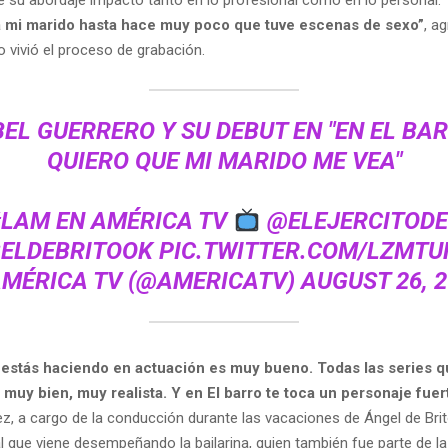
 su abordaje impactó tanto en lo profesional como en lo personal.
a mi marido hasta hace muy poco que tuve escenas de sexo”
, ag
 vivió el proceso de grabación.
L GUERRERO Y SU DEBUT EN "EN EL BAR
QUIERO QUE MI MARIDO ME VEA"
#LAM
EN AMÉRICA TV
@ELEJERCITOD
ELDEBRITOOK
PIC.TWITTER.COM/LZMTU
AMÉRICA TV (@AMERICATV)
AUGUST 26, 
 estás haciendo en actuación es muy bueno. Todas las series q
 muy bien, muy realista. Y en El barro te toca un personaje fuer
z, a cargo de la conducción durante las vacaciones de Ángel de Brit
l que viene desempeñando la bailarina, quien también fue parte de la