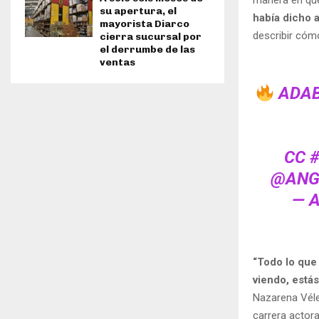
manera en que
su apertura, el
había dicho 
mayorista Diarco
describir cómo
cierra sucursal por
el derrumbe de las
ventas
ADABE
CC
@ANG
— 
“Todo lo que
viendo, estás
Nazarena Véle
carrera actora