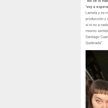
“No se lo ha
‘voy a espera
Lamela y es m
producción y a
sí ni no a nad
mismo sentido
Santiago Caam
Quebrada”.