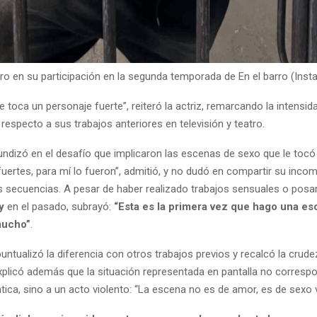
ro en su participación en la segunda temporada de En el barro (Inst
e toca un personaje fuerte”, reiteró la actriz, remarcando la intensid
a respecto a sus trabajos anteriores en televisión y teatro.
undizó en el desafío que implicaron las escenas de sexo que le tocó 
 fuertes, para mí lo fueron”, admitió, y no dudó en compartir su inco
s secuencias. A pesar de haber realizado trabajos sensuales o posar
y
en el pasado, subrayó:
“Esta es la primera vez que hago una e
mucho”
.
puntualizó la diferencia con otros trabajos previos y recalcó la crude
Explicó además que la situación representada en pantalla no corresp
ca, sino a un acto violento: “La escena no es de amor, es de sexo v