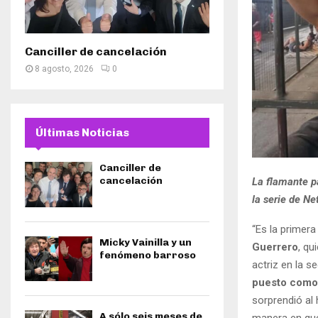
Canciller de cancelación
8 agosto, 2026
0
Últimas Noticias
Canciller de
cancelación
La flamante p
la serie de Ne
“Es la primer
Micky Vainilla y un
Guerrero
, qu
fenómeno barroso
actriz en la 
puesto como l
sorprendió al 
A sólo seis meses de