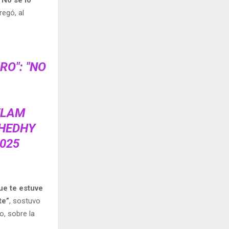
“No se lo
regó, al
RO": "NO
ELAM
HEDHY
2025
ue te estuve
te”
, sostuvo
o, sobre la