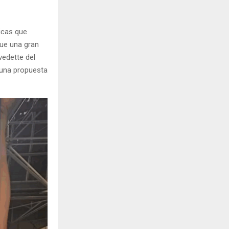
hicas que
Fue una gran
 vedette del
n una propuesta