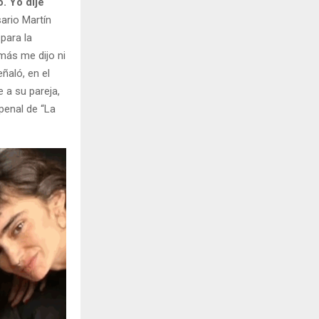
. Yo dije
ario Martín
para la
más me dijo ni
ñaló, en el
 a su pareja,
penal de “La