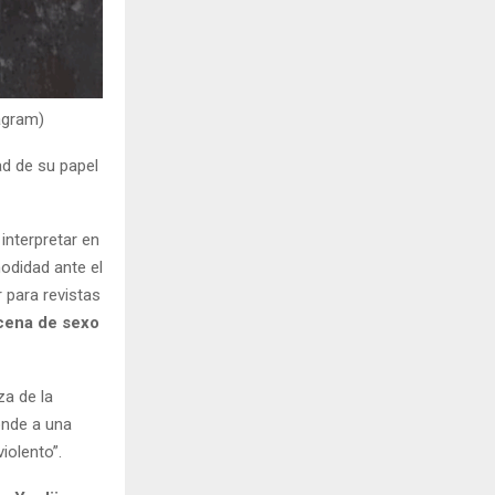
agram)
ad de su papel
interpretar en
modidad ante el
 para revistas
scena de sexo
za de la
onde a una
iolento”.