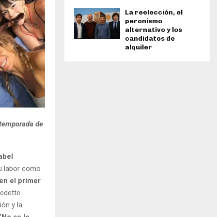
La reelección, el
peronismo
alternativo y los
candidatos de
alquiler
 temporada de
abel
u labor como
en el primer
vedette
ión y la