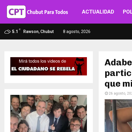
ACTUALIDAD
POL
C
5.1
Rawson, Chubut
8 agosto, 2026
Adabe
partic
que m
26 agosto, 20