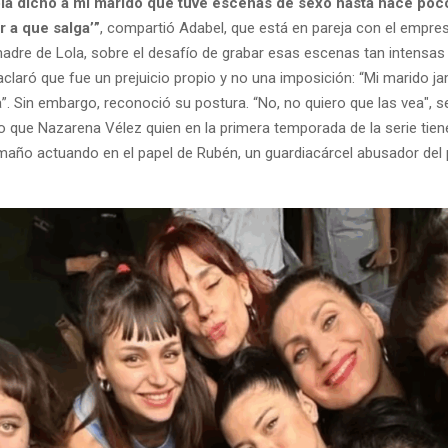
bía dicho a mi marido que tuve escenas de sexo hasta hace poco
r a que salga’”
, compartió Adabel, que está en pareja con el empres
adre de Lola, sobre el desafío de grabar esas escenas tan intensas 
claró que fue un prejuicio propio y no una imposición: “Mi marido ja
a”. Sin embargo, reconoció su postura. “No, no quiero que las vea", se
 que Nazarena Vélez quien en la primera temporada de la serie tiene
año actuando en el papel de Rubén, un guardiacárcel abusador del 