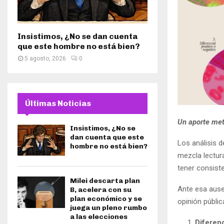
Insistimos, ¿No se dan cuenta
que este hombre no está bien?
5 agosto, 2026
0
Últimas Noticias
Un aporte met
Insistimos, ¿No se
dan cuenta que este
Los análisis d
hombre no está bien?
mezcla lectur
tener consist
Milei descarta plan
Ante esa ause
B, acelera con su
plan económico y se
opinión públic
juega un pleno rumbo
a las elecciones
Diferenc