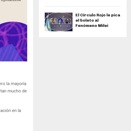
El Círculo Rojo le pica
el boleto al
Fenómeno Milei
ero la mayoría
istan mucho de
ación en la