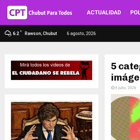
ACTUALIDAD
POL
C
6.2
Rawson, Chubut
6 agosto, 2026
5 cate
imágen
6 julio, 2026